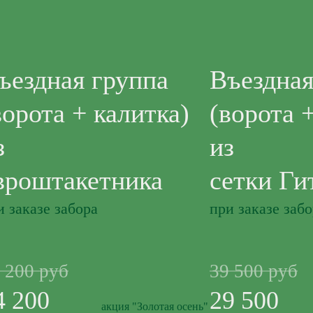
ъездная группа
Въездная
ворота + калитка)
(ворота 
з
из
вроштакетника
сетки Ги
и заказе забора
при заказе заб
 200 руб
39 500 руб
4 200
29 500
акция "Золотая осень"