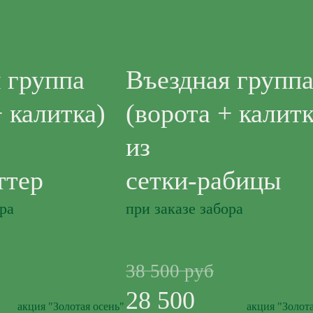
 группа
Въездная групп
+ калитка)
(ворота + калитк
из
ттер
сетки-рабицы
ора
при заказе забора
38 500 руб
28 500
акция "Золотая осень"
акция "Золота