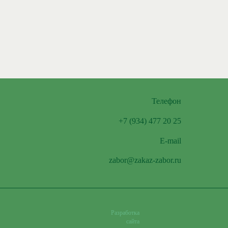
Телефон
+7 (934) 477 20 25
E-mail
zabor@zakaz-zabor.ru
Разработка
сайта