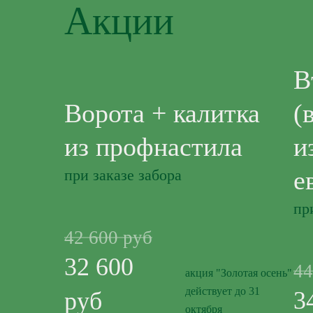
Акции
В
Ворота + калитка
(
из профнастила
и
е
при заказе забора
пр
42 600 руб
32 600
44
акция "Золотая осень"
действует до 31
3
руб
октября